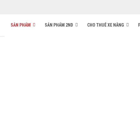
SẢN PHẨM
SẢN PHẨM 2ND
CHO THUÊ XE NÂNG