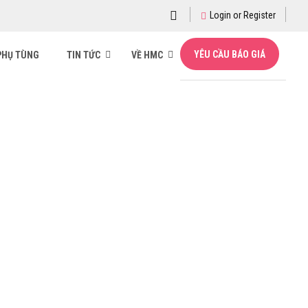
Login or Register
YÊU CẦU BÁO GIÁ
PHỤ TÙNG
TIN TỨC
VỀ HMC