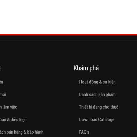
t
Khám phá
ệu
Hoạt động & sự kiện
 mới
Danh sách sản phẩm
h làm việc
Thiết bị đang cho thuê
oản & điều kiện
Download Cataloge
ách bán hàng & bảo hành
FAQ’s