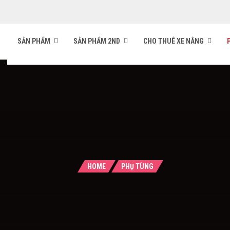
SẢN PHẨM
SẢN PHẨM 2ND
CHO THUÊ XE NÂNG
HOME
PHỤ TÙNG