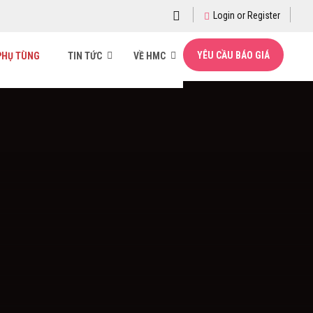
Login or Register
YÊU CẦU BÁO GIÁ
PHỤ TÙNG
TIN TỨC
VỀ HMC